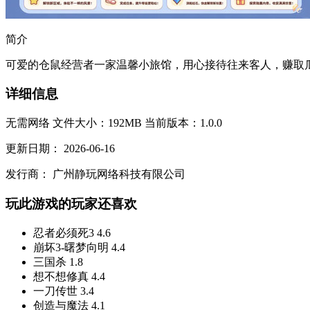
简介
可爱的仓鼠经营者一家温馨小旅馆，用心接待往来客人，赚取瓜
详细信息
无需网络
文件大小：192MB
当前版本：1.0.0
更新日期：
2026-06-16
发行商：
广州静玩网络科技有限公司
玩此游戏的玩家还喜欢
忍者必须死3
4.6
崩坏3-曙梦向明
4.4
三国杀
1.8
想不想修真
4.4
一刀传世
3.4
创造与魔法
4.1