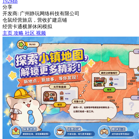
192MB
分享
开发商: 广州静玩网络科技有限公司
仓鼠经营旅店，营收扩建店铺
经营
卡通
横屏
休闲
模拟
主页
攻略
社区
视频