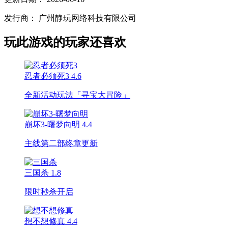
发行商：
广州静玩网络科技有限公司
玩此游戏的玩家还喜欢
忍者必须死3
4.6
全新活动玩法「寻宝大冒险」
崩坏3-曙梦向明
4.4
主线第二部终章更新
三国杀
1.8
限时秒杀开启
想不想修真
4.4