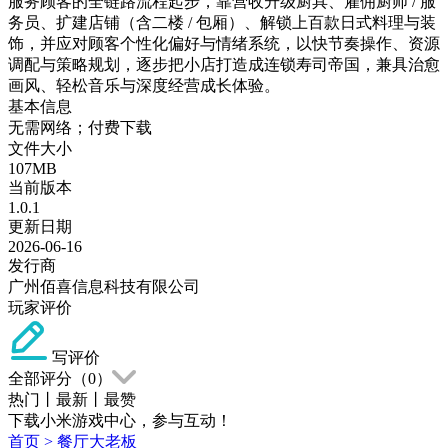
服务顾客的全链路流程起步，靠营收升级厨具、雇佣厨师 / 服
务员、扩建店铺（含二楼 / 包厢）、解锁上百款日式料理与装
饰，并应对顾客个性化偏好与情绪系统，以快节奏操作、资源
调配与策略规划，逐步把小店打造成连锁寿司帝国，兼具治愈
画风、轻松音乐与深度经营成长体验。
基本信息
无需网络；付费下载
文件大小
107MB
当前版本
1.0.1
更新日期
2026-06-16
发行商
广州佰喜信息科技有限公司
玩家评价
写评价
全部评分（
0
）
热门
丨
最新
丨
最赞
下载小米游戏中心，参与互动！
首页
>
餐厅大老板