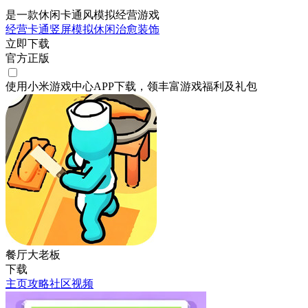
是一款休闲卡通风模拟经营游戏
经营
卡通
竖屏
模拟
休闲
治愈
装饰
立即下载
官方正版
使用小米游戏中心APP
下载
，领丰富游戏
福利
及
礼包
餐厅大老板
下载
主页
攻略
社区
视频