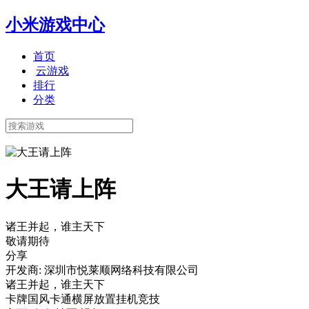
小米游戏中心
首页
云游戏
排行
分类
大王请上阵
诸王并起，谁主天下
敬请期待
分享
开发商: 深圳市悦莱顺网络科技有限公司
诸王并起，谁主天下
卡牌
国风
卡通
横屏
放置挂机
竞技