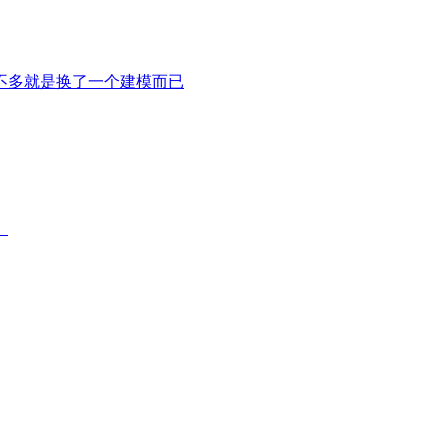
不多就是换了一个建模而已
。