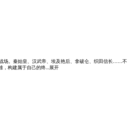
战场。秦始皇、汉武帝、埃及艳后、拿破仑、织田信长……不
，构建属于自己的终...
展开