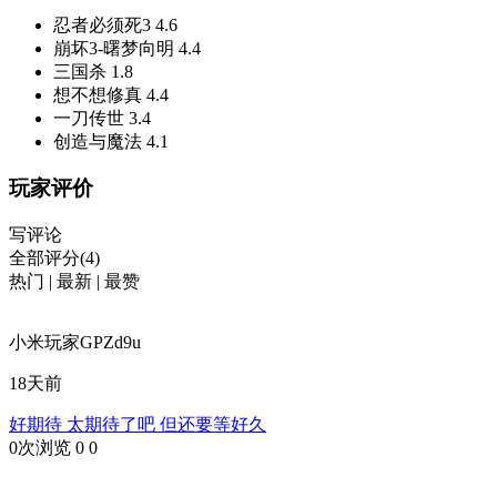
忍者必须死3
4.6
崩坏3-曙梦向明
4.4
三国杀
1.8
想不想修真
4.4
一刀传世
3.4
创造与魔法
4.1
玩家评价
写评论
全部评分(4)
热门
|
最新
|
最赞
小米玩家GPZd9u
18天前
好期待 太期待了吧 但还要等好久
0次浏览
0
0