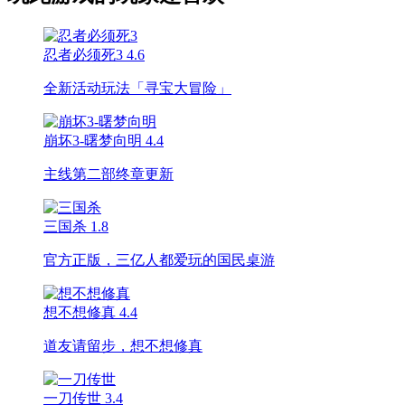
忍者必须死3
4.6
全新活动玩法「寻宝大冒险」
崩坏3-曙梦向明
4.4
主线第二部终章更新
三国杀
1.8
官方正版，三亿人都爱玩的国民桌游
想不想修真
4.4
道友请留步，想不想修真
一刀传世
3.4