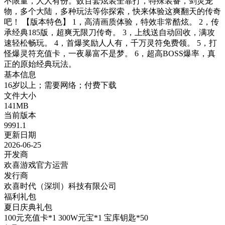
不限量，人人有份。数百套炫装全靠打，特殊装备，剑灵宠
物，多个大陆，多种玩法等你探索，快来体验这爽翻天的传奇
吧！ 【版本特色】 1，高清画质体验，特效非常酷炫。 2，传
承经典185版，超爽无限刀传奇。 3，上线送自动回收，满攻
速轻松畅玩。 4，首爆奖励人人有，千万灵符免费领。 5，打
怪爆灵符充值卡，一夜暴富不是梦。 6，超高BOSS爆率，真
正的原始经典玩法。
基本信息
16岁以上；需要网络；付费下载
文件大小
141MB
当前版本
9991.1
更新日期
2026-06-25
开发商
欢喜游戏官方运营
发行商
欢喜时代（深圳）科技有限公司
福利礼包
夏日庆典礼包
100元充值卡*1 300W元宝*1 宝库钥匙*50