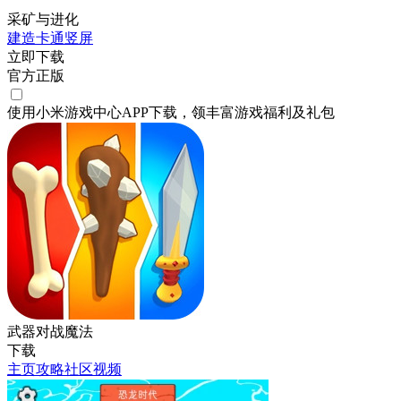
采矿与进化
建造
卡通
竖屏
立即下载
官方正版
使用小米游戏中心APP
下载
，领丰富游戏
福利
及
礼包
武器对战魔法
下载
主页
攻略
社区
视频