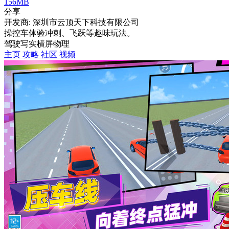
156MB
分享
开发商: 深圳市云顶天下科技有限公司
操控车体验冲刺、飞跃等趣味玩法。
驾驶
写实
横屏
物理
主页
攻略
社区
视频