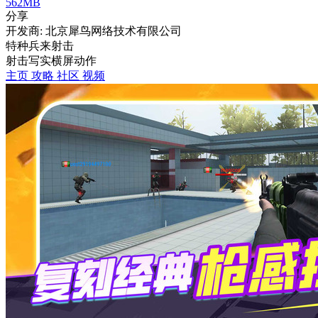
562MB
分享
开发商: 北京犀鸟网络技术有限公司
特种兵来射击
射击
写实
横屏
动作
主页
攻略
社区
视频