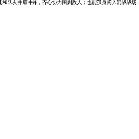
和队友并肩冲锋，齐心协力围剿敌人；也能孤身闯入混战战场，与