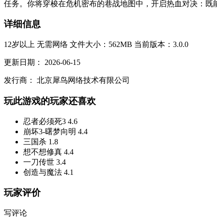
任务。你将穿梭在危机密布的巷战地图中，开启热血对决：既能
详细信息
12岁以上
无需网络
文件大小：562MB
当前版本：3.0.0
更新日期：
2026-06-15
发行商：
北京犀鸟网络技术有限公司
玩此游戏的玩家还喜欢
忍者必须死3
4.6
崩坏3-曙梦向明
4.4
三国杀
1.8
想不想修真
4.4
一刀传世
3.4
创造与魔法
4.1
玩家评价
写评论