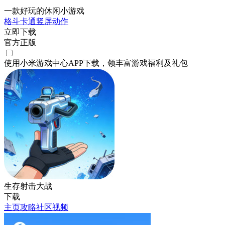
一款好玩的休闲小游戏
格斗
卡通
竖屏
动作
立即下载
官方正版
使用小米游戏中心APP
下载
，领丰富游戏
福利
及
礼包
生存射击大战
下载
主页
攻略
社区
视频