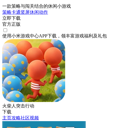
一款策略与闯关结合的休闲小游戏
策略
卡通
竖屏
休闲
动作
立即下载
官方正版
使用小米游戏中心APP
下载
，领丰富游戏
福利
及
礼包
火柴人突击行动
下载
主页
攻略
社区
视频