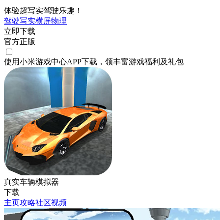
体验超写实驾驶乐趣！
驾驶
写实
横屏
物理
立即下载
官方正版
使用小米游戏中心APP
下载
，领丰富游戏
福利
及
礼包
真实车辆模拟器
下载
主页
攻略
社区
视频