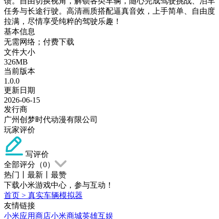
馈。自由切换视角，解锁各类车辆，随心完成驾驶挑战、泊车
任务与长途行驶。高清画质搭配逼真音效，上手简单、自由度
拉满，尽情享受纯粹的驾驶乐趣！
基本信息
无需网络；付费下载
文件大小
326MB
当前版本
1.0.0
更新日期
2026-06-15
发行商
广州创梦时代动漫有限公司
玩家评价
写评价
全部评分（
0
）
热门
丨
最新
丨
最赞
下载小米游戏中心，参与互动！
首页
>
真实车辆模拟器
友情链接
小米应用商店
小米商城
英雄互娱