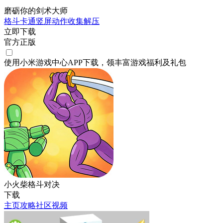
磨砺你的剑术大师
格斗
卡通
竖屏
动作
收集
解压
立即下载
官方正版
使用小米游戏中心APP
下载
，领丰富游戏
福利
及
礼包
小火柴格斗对决
下载
主页
攻略
社区
视频