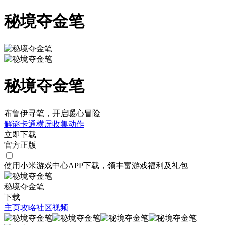
秘境夺金笔
秘境夺金笔
布鲁伊寻笔，开启暖心冒险
解谜
卡通
横屏
收集
动作
立即下载
官方正版
使用小米游戏中心APP
下载
，领丰富游戏
福利
及
礼包
秘境夺金笔
下载
主页
攻略
社区
视频