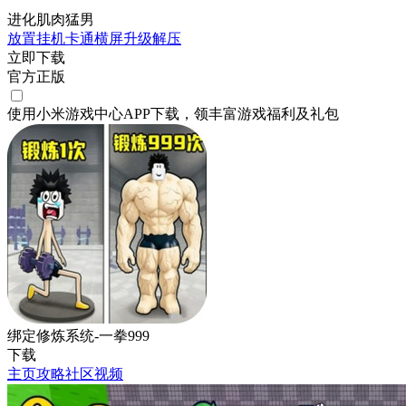
进化肌肉猛男
放置挂机
卡通
横屏
升级
解压
立即下载
官方正版
使用小米游戏中心APP
下载
，领丰富游戏
福利
及
礼包
绑定修炼系统-一拳999
下载
主页
攻略
社区
视频