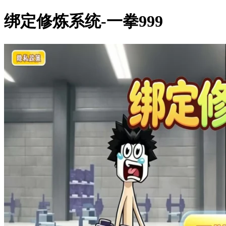
绑定修炼系统-一拳999