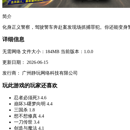
简介
化身正义警察，驾驶警车奔赴案发现场抓捕罪犯。你还能变身警
详细信息
无需网络
文件大小：184MB
当前版本：1.0.0
更新日期：
2026-06-15
发行商：
广州静玩网络科技有限公司
玩此游戏的玩家还喜欢
忍者必须死3
4.6
崩坏3-曙梦向明
4.4
三国杀
1.8
想不想修真
4.4
一刀传世
3.4
创造与魔法
4.1