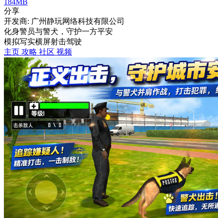
184MB
分享
开发商: 广州静玩网络科技有限公司
化身警员与警犬，守护一方平安
模拟
写实
横屏
射击
驾驶
主页
攻略
社区
视频