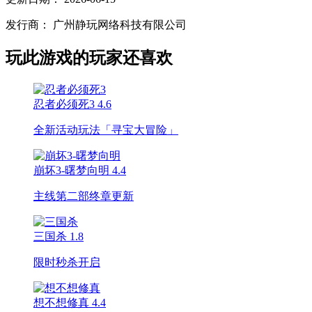
发行商：
广州静玩网络科技有限公司
玩此游戏的玩家还喜欢
忍者必须死3
4.6
全新活动玩法「寻宝大冒险」
崩坏3-曙梦向明
4.4
主线第二部终章更新
三国杀
1.8
限时秒杀开启
想不想修真
4.4