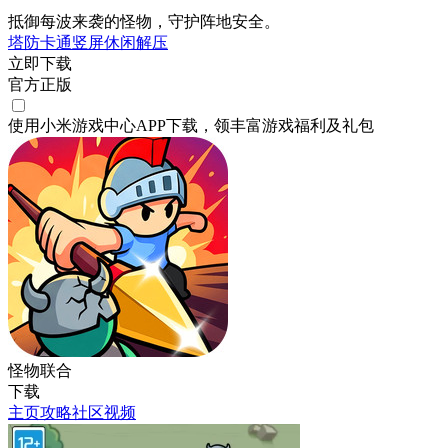
抵御每波来袭的怪物，守护阵地安全。
塔防
卡通
竖屏
休闲
解压
立即下载
官方正版
使用小米游戏中心APP
下载
，领丰富游戏
福利
及
礼包
怪物联合
下载
主页
攻略
社区
视频