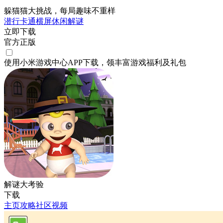
躲猫猫大挑战，每局趣味不重样
潜行
卡通
横屏
休闲
解谜
立即下载
官方正版
使用小米游戏中心APP
下载
，领丰富游戏
福利
及
礼包
解谜大考验
下载
主页
攻略
社区
视频