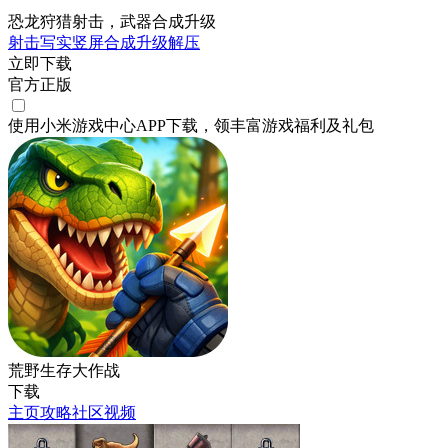
恐龙狩猎射击，武器合成升级
射击
写实
竖屏
合成
升级
解压
立即下载
官方正版
使用小米游戏中心APP
下载
，领丰富游戏
福利
及
礼包
荒野生存大作战
下载
主页
攻略
社区
视频