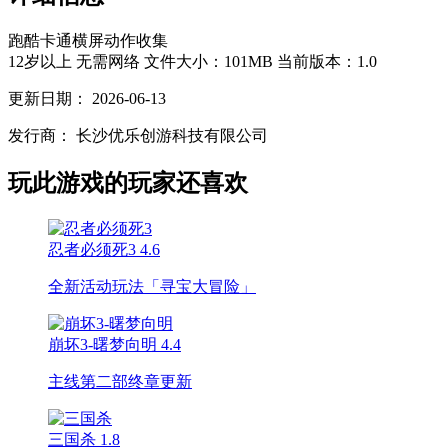
跑酷
卡通
横屏
动作
收集
12岁以上
无需网络
文件大小：101MB
当前版本：1.0
更新日期：
2026-06-13
发行商：
长沙优乐创游科技有限公司
玩此游戏的玩家还喜欢
忍者必须死3
4.6
全新活动玩法「寻宝大冒险」
崩坏3-曙梦向明
4.4
主线第二部终章更新
三国杀
1.8