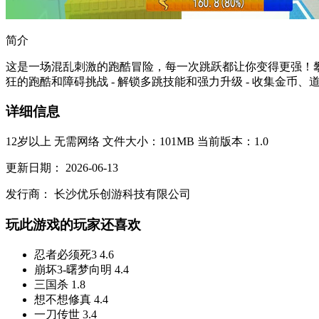
简介
这是一场混乱刺激的跑酷冒险，每一次跳跃都让你变得更强！攀
狂的跑酷和障碍挑战 - 解锁多跳技能和强力升级 - 收集金币、道
详细信息
12岁以上
无需网络
文件大小：101MB
当前版本：1.0
更新日期：
2026-06-13
发行商：
长沙优乐创游科技有限公司
玩此游戏的玩家还喜欢
忍者必须死3
4.6
崩坏3-曙梦向明
4.4
三国杀
1.8
想不想修真
4.4
一刀传世
3.4