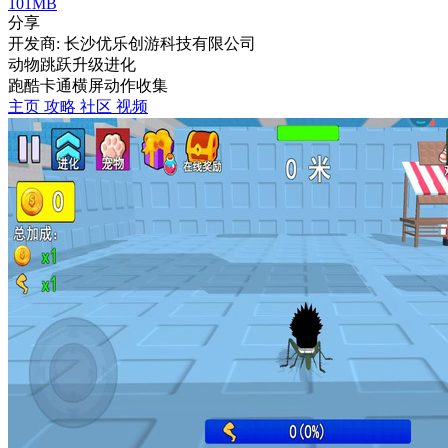
101MB
分享
开发商: 长沙优乐创游科技有限公司
动物跳跃升级进化
跑酷
卡通
横屏
动作
收集
主页
攻略
社区
视频