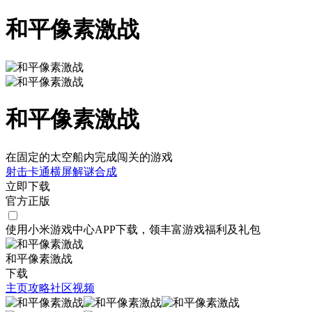
和平像素激战
和平像素激战
在固定的太空船内完成闯关的游戏
射击
卡通
横屏
解谜
合成
立即下载
官方正版
使用小米游戏中心APP
下载
，领丰富游戏
福利
及
礼包
和平像素激战
下载
主页
攻略
社区
视频