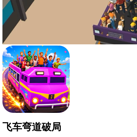
飞车弯道破局