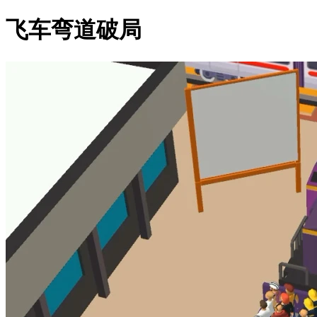
飞车弯道破局