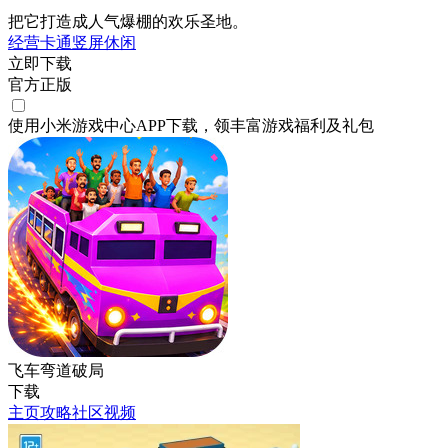
把它打造成人气爆棚的欢乐圣地。
经营
卡通
竖屏
休闲
立即下载
官方正版
使用小米游戏中心APP
下载
，领丰富游戏
福利
及
礼包
飞车弯道破局
下载
主页
攻略
社区
视频