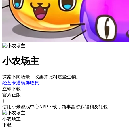
小农场主
探索不同场景、收集并照料这些生物。
经营
卡通
横屏
收集
立即下载
官方正版
使用小米游戏中心APP
下载
，领丰富游戏
福利
及
礼包
小农场主
下载