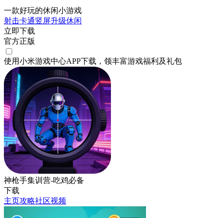
一款好玩的休闲小游戏
射击
卡通
竖屏
升级
休闲
立即下载
官方正版
使用小米游戏中心APP
下载
，领丰富游戏
福利
及
礼包
神枪手集训营-吃鸡必备
下载
主页
攻略
社区
视频