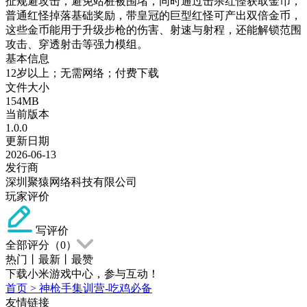
扯规避攻击，避免站桩被围堵，同时通过击杀红怪获取金币，
普通红怪掉落基础奖励，带皇冠的巨型红怪可产出双倍金币，
这些金币能用于升级步枪的伤害、射速与射程，还能解锁范围
攻击、穿透射击等强力模组。
基本信息
12岁以上；无需网络；付费下载
文件大小
154MB
当前版本
1.0.0
更新日期
2026-06-13
发行商
深圳聚猿网络科技有限公司
玩家评价
写评价
全部评分（
0
）
热门
丨
最新
丨
最赞
下载小米游戏中心，参与互动！
首页
>
神枪手集训营-吃鸡必备
友情链接