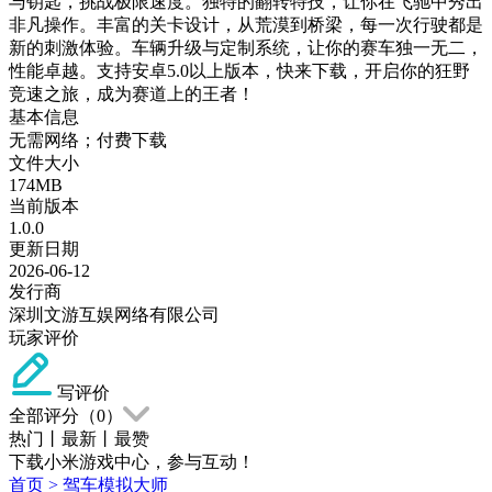
与钥匙，挑战极限速度。独特的翻转特技，让你在飞驰中秀出
非凡操作。丰富的关卡设计，从荒漠到桥梁，每一次行驶都是
新的刺激体验。车辆升级与定制系统，让你的赛车独一无二，
性能卓越。支持安卓5.0以上版本，快来下载，开启你的狂野
竞速之旅，成为赛道上的王者！
基本信息
无需网络；付费下载
文件大小
174MB
当前版本
1.0.0
更新日期
2026-06-12
发行商
深圳文游互娱网络有限公司
玩家评价
写评价
全部评分（
0
）
热门
丨
最新
丨
最赞
下载小米游戏中心，参与互动！
首页
>
驾车模拟大师