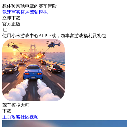
想体验风驰电掣的赛车冒险
竞速
写实
横屏
驾驶
模拟
立即下载
官方正版
使用小米游戏中心APP
下载
，领丰富游戏
福利
及
礼包
驾车模拟大师
下载
主页
攻略
社区
视频