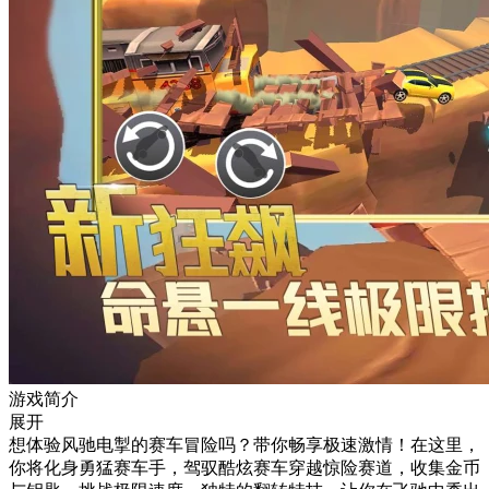
游戏简介
展开
想体验风驰电掣的赛车冒险吗？带你畅享极速激情！在这里，
你将化身勇猛赛车手，驾驭酷炫赛车穿越惊险赛道，收集金币