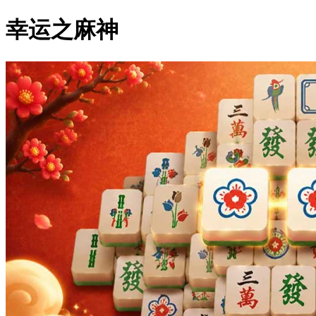
幸运之麻神