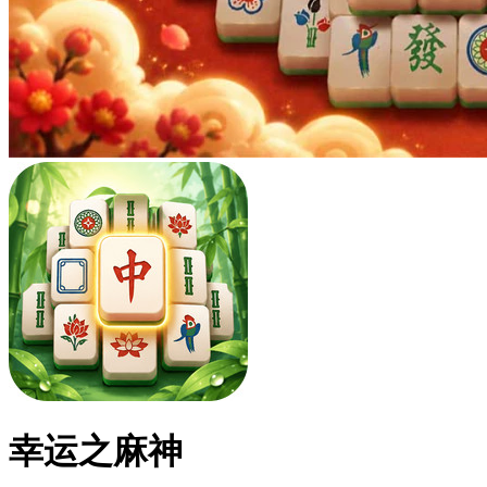
幸运之麻神