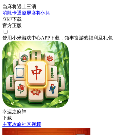
当麻将遇上三消
消除
卡通
竖屏
麻将
休闲
立即下载
官方正版
使用小米游戏中心APP
下载
，领丰富游戏
福利
及
礼包
幸运之麻神
下载
主页
攻略
社区
视频