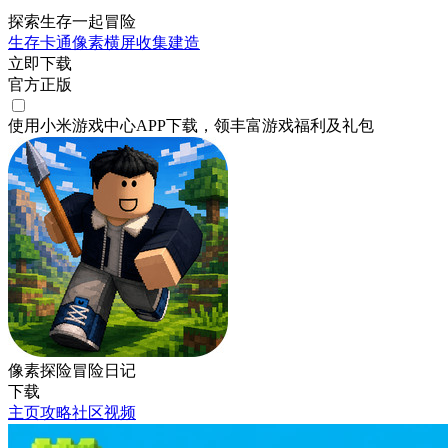
探索生存一起冒险
生存
卡通
像素
横屏
收集
建造
立即下载
官方正版
使用小米游戏中心APP
下载
，领丰富游戏
福利
及
礼包
像素探险冒险日记
下载
主页
攻略
社区
视频