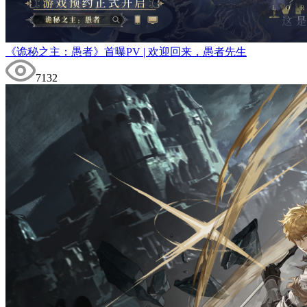
《诡秘之主：愚者》首曝PV | 欢迎回来，愚者先生
7132