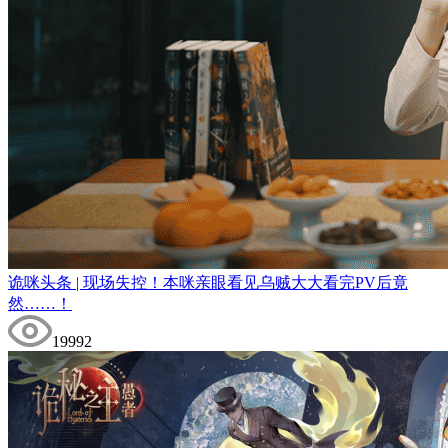
诡咪头条 | 现场失控！本咪亲眼看见乌贼大大看完PV后竟
然……！
19992