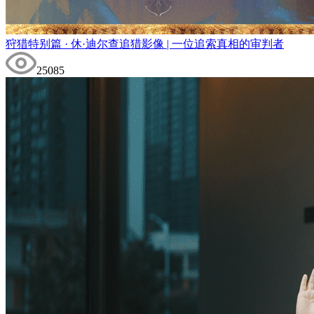
狩猎特别篇 · 休·迪尔查追猎影像 | 一位追索真相的审判者
25085