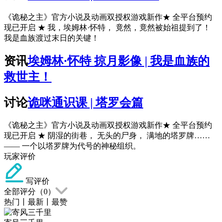
《诡秘之主》官方小说及动画双授权游戏新作★ 全平台预约
现已开启 ★ 我，埃姆林·怀特， 竟然，竟然被始祖提到了！
我是血族渡过末日的关键！
资讯
埃姆林·怀特 掠月影像 | 我是血族的
救世主！
讨论
诡咪通识课 | 塔罗会篇
《诡秘之主》官方小说及动画双授权游戏新作★ 全平台预约
现已开启 ★ 阴湿的街巷， 无头的尸身， 满地的塔罗牌……
—— 一个以塔罗牌为代号的神秘组织。
玩家评价
写评价
全部评分（
0
）
热门
丨
最新
丨
最赞