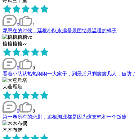
寄风三千里
0
1
邓恩在的时候，廷根小队永远是最团结最温暖的样子
糖糖糖糖vz
0
0
看着小队从热热闹闹一大家子，到最后只剩寥寥几人，破防了
大燕雁塔
0
0
第一卷所有的悲剧，追根溯源都是因为这支笔和一个叛徒
木木布偶