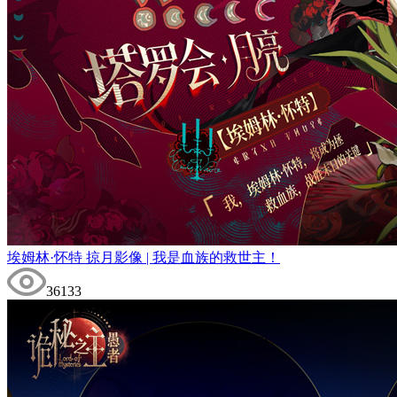
埃姆林·怀特 掠月影像 | 我是血族的救世主！
36133