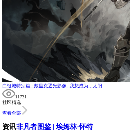
白银城特别篇 · 戴里克逐光影像 | 我想成为，太阳
11731
社区精选
查看全部
资讯
非凡者图鉴 | 埃姆林·怀特