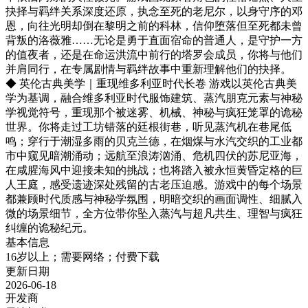
抉择与羁绊关系深度还原，执念至死的老尼尔，以身守序的邓
恩，向往光明却倒在黎明之前的科林，信仰堕落但至死都未曾
背叛的洛薇雅……无论是勇于直面宿命的普通人，是守护一方
的值夜者，还是在命运洪流中前行的塔罗会成员，你将与他们
并肩同行，在专属剧情与羁绊故事中重新理解他们的抉择。
◆ 英伦古典美学｜重现维多利亚时代长卷 游戏以英伦古典美
学为基调，融合维多利亚时代服饰建筑、蒸汽朋克元素与神秘
学视觉符号，重现那个被迷雾、机械、神秘与疯狂笼罩的诡秘
世界。你将走过工坊错落的廷根街巷，听见蒸汽机在巷尾低
鸣；穿行于潮湿多雨的贝克兰德，在烟煤与水汽交织的工业都
市中窥见暗潮涌动；远航至浪涛汹涌、危机四伏的苏尼亚海，
在咸腥海风中迎接未知的挑战；也将踏入被永恒黄昏定格的巨
人王庭，感受遗迹深处残留的古老压迫感。游戏中的每个场景
都兼顾时代质感与神秘学氛围，明暗交织的画面调性、细腻入
微的场景细节，全方位带你坠入蒸汽与超凡共生、理智与疯狂
纠缠的诡秘纪元。
基本信息
16岁以上；需要网络；付费下载
更新日期
2026-06-18
开发商