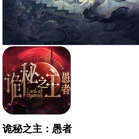
诡秘之主：愚者