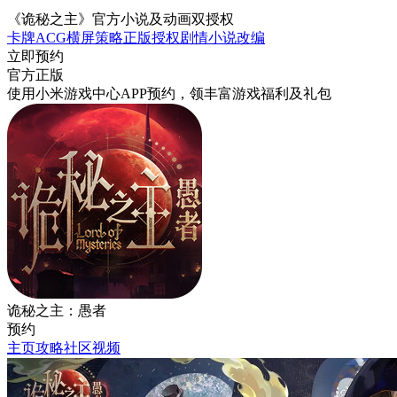
《诡秘之主》官方小说及动画双授权
卡牌
ACG
横屏
策略
正版授权
剧情
小说改编
立即预约
官方正版
使用小米游戏中心APP
预约
，领丰富游戏
福利
及
礼包
诡秘之主：愚者
预约
主页
攻略
社区
视频