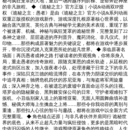
秘与疯狂笼罩的大地，重启一场跨越序列阶梯、逆命奔赴神座
的非凡旅程。 ◆ 《诡秘之主》官方正版｜小说&动画双IP授
权 《诡秘之主：愚者》是由《诡秘之主》官方小说&系列动画
双重正版授权的游戏新作。游戏深度扎根原著核心世界观，以
融合蒸汽朋克、英伦古典与神秘学元素的美术表现，重现了那
个被迷雾、机械、神秘与疯狂笼罩的诡秘世界，完整复刻了22
条神之途径、层层递进的序列晋升、魔药消化、非凡仪式、封
印物……那些构成原著魅力的关键设定，都将在游戏中逐步展
开，带你沉浸式踏入克莱恩所处的超凡世界。 ◆ 亲临原著名
场面｜再历愚者成神之路 打破读者的旁观视角，你将亲身入
局，重走愚者的传奇旅程。跟随克莱恩的成长轨迹，从廷根的
老式街区出发，加入值夜者小队，处理潜藏于日常之下的非凡
事件；深陷贝克兰德的暗流博弈，在各方势力阴谋交织的暗流
中追寻真相；驰骋危机四伏的苏尼亚海，与海盗将军周旋鏖
战；深入神弃之地，在被遗忘的废墟中直面命运尽头的注视。
塔罗会的隐秘聚会、黑荆棘安保公司的日常、守护者艰难扣下
扳机、小丑临别家人送上的塞维亚菊、无面人用圆舞曲填补遗
憾、秘偶大师海上生擒血之上将……那些令你我动容的离别与
重逢，那些扣人心弦的智斗与鏖战，都将在游戏中以全新方式
完整重现。 ◆ 角色锚点还原｜与非凡者伙伴并肩同行 诡秘世
界的底色，从来不止超凡力量与疯狂侵蚀，更多的是黑暗时代
中依旧闪烁的人性微光。游戏围绕原著角色的性格锚点、人生