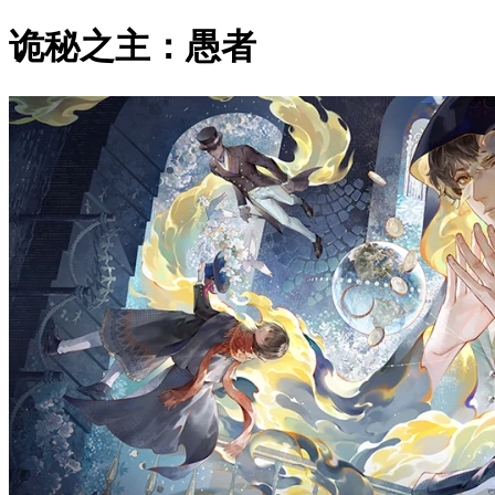
诡秘之主：愚者