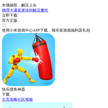
木偶搞怪，解压上头
物理
卡通
竖屏
休闲
解压
魔性
立即下载
官方正版
使用小米游戏中心APP
下载
，领丰富游戏
福利
及
礼包
快乐摸鱼神器
下载
主页
攻略
社区
视频