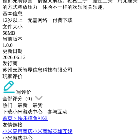
撞都充满惊喜，搞怪又解压。轻松上手，魔性上头，用无厘头
的方式释放压力，体验不一样的欢乐闯关乐趣。
基本信息
12岁以上；无需网络；付费下载
文件大小
58MB
当前版本
1.0.0
更新日期
2026-06-12
发行商
苏州云跃智界信息科技有限公司
玩家评价
写评价
全部评分（
0
）
热门
丨
最新
丨
最赞
下载小米游戏中心，参与互动！
首页
>
快乐摸鱼神器
友情链接
小米应用商店
小米商城
英雄互娱
小米游戏中心