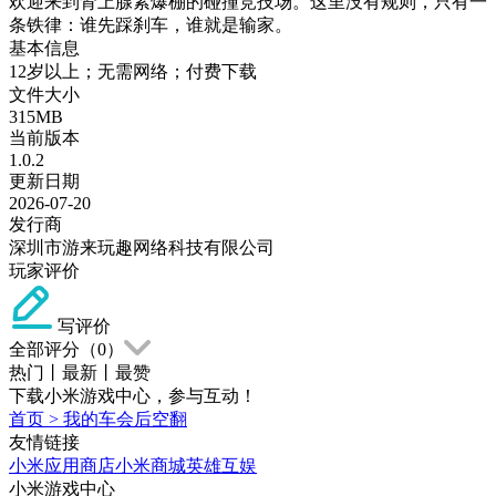
欢迎来到肾上腺素爆棚的碰撞竞技场。这里没有规则，只有一
条铁律：谁先踩刹车，谁就是输家。
基本信息
12岁以上；无需网络；付费下载
文件大小
315MB
当前版本
1.0.2
更新日期
2026-07-20
发行商
深圳市游来玩趣网络科技有限公司
玩家评价
写评价
全部评分（
0
）
热门
丨
最新
丨
最赞
下载小米游戏中心，参与互动！
首页
>
我的车会后空翻
友情链接
小米应用商店
小米商城
英雄互娱
小米游戏中心