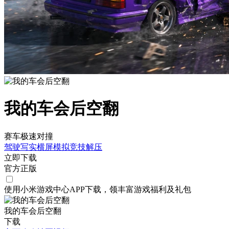
我的车会后空翻
赛车极速对撞
驾驶
写实
横屏
模拟
竞技
解压
立即下载
官方正版
使用小米游戏中心APP
下载
，领丰富游戏
福利
及
礼包
我的车会后空翻
下载