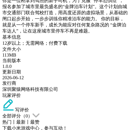
你是一位刚拿到驾照的新手司机，为了克服 “停车恐惧症”，
报名参加了城市里最负盛名的“金牌泊车计划”。这个计划由城
市交通部门联合驾校打造，用高度还原的虚拟场景，从基础的
闸口起步开始，一步步训练你精准泊车的能力。 你的目标，
就是从一个停车新手，成长为能应对任何复杂路况的 “金牌泊
车达人”，让在这座城市里停车不再是难题。
基本信息
12岁以上；无需网络；付费下载
文件大小
113MB
当前版本
1.0.0
更新日期
2026-06-12
发行商
深圳聚猿网络科技有限公司
玩家评价
写评价
全部评分（
0
）
热门
丨
最新
丨
最赞
下载小米游戏中心，参与互动！