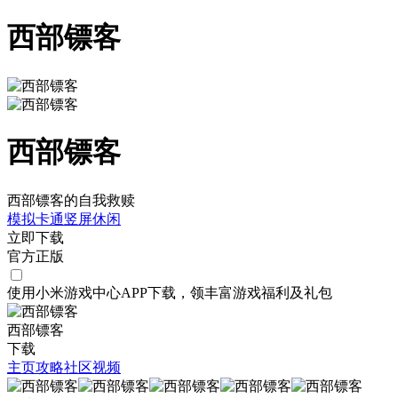
西部镖客
西部镖客
西部镖客的自我救赎
模拟
卡通
竖屏
休闲
立即下载
官方正版
使用小米游戏中心APP
下载
，领丰富游戏
福利
及
礼包
西部镖客
下载
主页
攻略
社区
视频