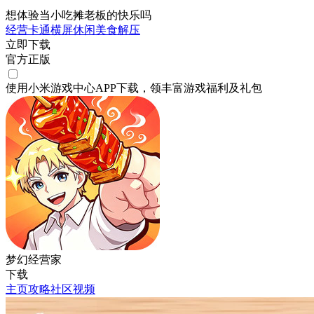
想体验当小吃摊老板的快乐吗
经营
卡通
横屏
休闲
美食
解压
立即下载
官方正版
使用小米游戏中心APP
下载
，领丰富游戏
福利
及
礼包
梦幻经营家
下载
主页
攻略
社区
视频