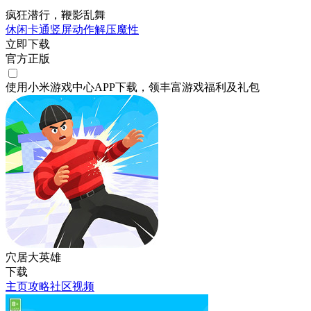
疯狂潜行，鞭影乱舞
休闲
卡通
竖屏
动作
解压
魔性
立即下载
官方正版
使用小米游戏中心APP
下载
，领丰富游戏
福利
及
礼包
穴居大英雄
下载
主页
攻略
社区
视频