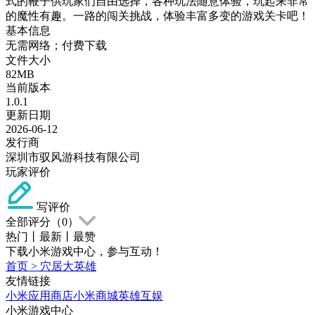
式的鞭子供玩家们自由选择，各种玩法随意体验，玩起来非常
的魔性有趣。一路的闯关挑战，体验丰富多变的游戏关卡吧！
基本信息
无需网络；付费下载
文件大小
82MB
当前版本
1.0.1
更新日期
2026-06-12
发行商
深圳市驭风游科技有限公司
玩家评价
写评价
全部评分（
0
）
热门
丨
最新
丨
最赞
下载小米游戏中心，参与互动！
首页
>
穴居大英雄
友情链接
小米应用商店
小米商城
英雄互娱
小米游戏中心