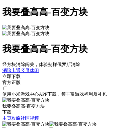
我要叠高高-百变方块
我要叠高高-百变方块
经方块消除闯关，体验别样俄罗斯消除
消除
卡通
竖屏
休闲
立即下载
官方正版
使用小米游戏中心APP
下载
，领丰富游戏
福利
及
礼包
我要叠高高-百变方块
下载
主页
攻略
社区
视频