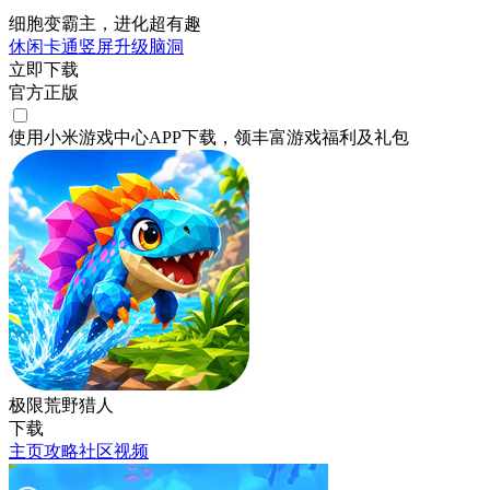
细胞变霸主，进化超有趣
休闲
卡通
竖屏
升级
脑洞
立即下载
官方正版
使用小米游戏中心APP
下载
，领丰富游戏
福利
及
礼包
极限荒野猎人
下载
主页
攻略
社区
视频