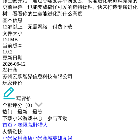
微生物开始，通过吞噬变异不断变强，既能进化成威风凛凛的
史前巨兽，也能变成搞怪可爱的奇特物种。快来打造专属进化
树，看看你的生命能进化到什么高度
基本信息
12岁以上；无需网络；付费下载
文件大小
151MB
当前版本
1.0.2
更新日期
2026-06-12
发行商
苏州云跃智界信息科技有限公司
玩家评价
写评价
全部评分（
0
）
热门
丨
最新
丨
最赞
下载小米游戏中心，参与互动！
首页
>
极限荒野猎人
友情链接
小米应用商店
小米商城
英雄互娱