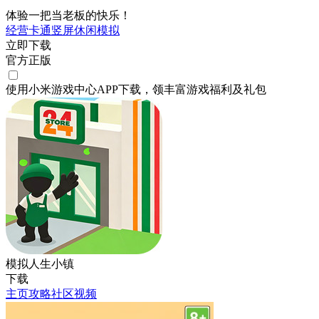
体验一把当老板的快乐！
经营
卡通
竖屏
休闲
模拟
立即下载
官方正版
使用小米游戏中心APP
下载
，领丰富游戏
福利
及
礼包
模拟人生小镇
下载
主页
攻略
社区
视频