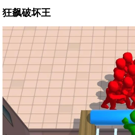
狂飙破坏王