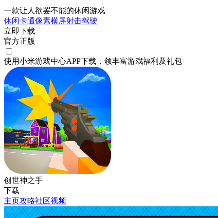
一款让人欲罢不能的休闲游戏
休闲
卡通
像素
横屏
射击
驾驶
立即下载
官方正版
使用小米游戏中心APP
下载
，领丰富游戏
福利
及
礼包
创世神之手
下载
主页
攻略
社区
视频