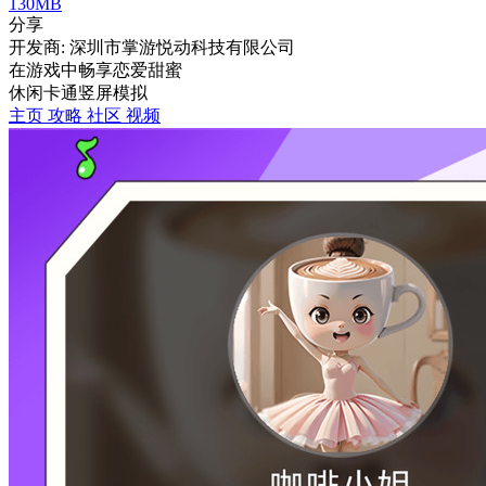
130MB
分享
开发商: 深圳市掌游悦动科技有限公司
在游戏中畅享恋爱甜蜜
休闲
卡通
竖屏
模拟
主页
攻略
社区
视频