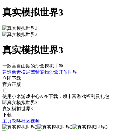
真实模拟世界3
真实模拟世界3
一款高自由度的沙盒模拟手游
建造
像素
横屏
驾驶
宠物
沙盒
开放世界
立即下载
官方正版
使用小米游戏中心APP
下载
，领丰富游戏
福利
及
礼包
真实模拟世界3
下载
主页
攻略
社区
视频