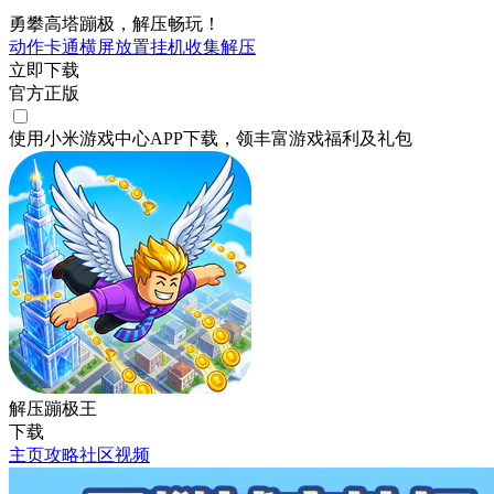
勇攀高塔蹦极，解压畅玩！
动作
卡通
横屏
放置挂机
收集
解压
立即下载
官方正版
使用小米游戏中心APP
下载
，领丰富游戏
福利
及
礼包
解压蹦极王
下载
主页
攻略
社区
视频