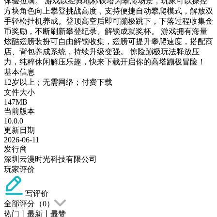
体验拉满。 游戏以经典地标铁塔为攀爬场景，玩家可以操控
方块角色向上攀登挑战高度，支持便捷自动攀爬模式，解放双
手轻松挂机养成。登顶高空后即可蹦极跳下，下落过程收集金
币奖励，不断刷新攀登纪录、解锁成就奖杯。 游戏拥有海量
炫酷翅膀装扮可自由解锁收集，翅膀可提升攀爬速度，搭配商
店、背包养成系统，持续升级变强。 惊险蹦极玩法释放压
力，纯粹休闲解压乐趣，快来下载开启你的高塔蹦极冒险！
基本信息
12岁以上；无需网络；付费下载
文件大小
147MB
当前版本
10.0.0
更新日期
2026-06-11
发行商
深圳云漫时光科技有限公司
玩家评价
写评价
全部评分（
0
）
热门
丨
最新
丨
最赞