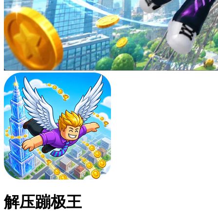
解压蹦极王