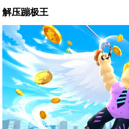
解压蹦极王