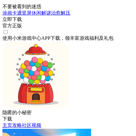
不要被看到的迷惑
涂画
卡通
竖屏
休闲
解谜
治愈
解压
立即下载
官方正版
使用小米游戏中心APP
下载
，领丰富游戏
福利
及
礼包
隐匿的小秘密
下载
主页
攻略
社区
视频