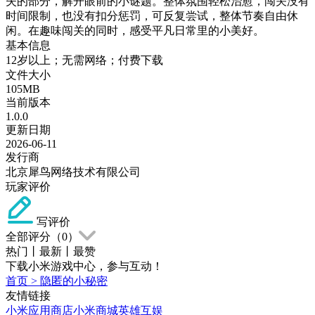
失的部分，解开眼前的小谜题。整体氛围轻松治愈，闯关没有
时间限制，也没有扣分惩罚，可反复尝试，整体节奏自由休
闲。在趣味闯关的同时，感受平凡日常里的小美好。
基本信息
12岁以上；无需网络；付费下载
文件大小
105MB
当前版本
1.0.0
更新日期
2026-06-11
发行商
北京犀鸟网络技术有限公司
玩家评价
写评价
全部评分（
0
）
热门
丨
最新
丨
最赞
下载小米游戏中心，参与互动！
首页
>
隐匿的小秘密
友情链接
小米应用商店
小米商城
英雄互娱