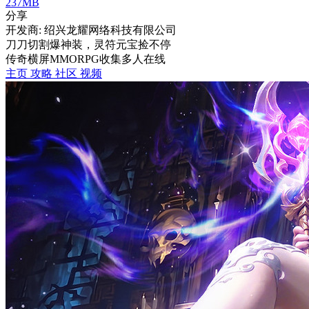
237MB
分享
开发商: 绍兴龙耀网络科技有限公司
刀刀切割爆神装，灵符元宝捡不停
传奇
横屏
MMORPG
收集
多人在线
主页
攻略
社区
视频