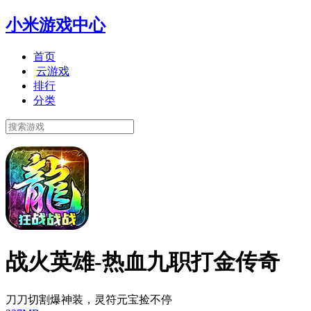
小米游戏中心
首页
云游戏
排行
分类
战火英雄-热血九职打金传奇
刀刀切割爆神装，灵符元宝捡不停