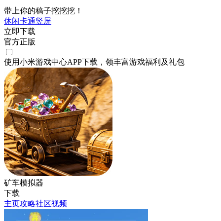
带上你的稿子挖挖挖！
休闲
卡通
竖屏
立即下载
官方正版
使用小米游戏中心APP
下载
，领丰富游戏
福利
及
礼包
矿车模拟器
下载
主页
攻略
社区
视频