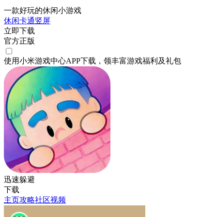
一款好玩的休闲小游戏
休闲
卡通
竖屏
立即下载
官方正版
使用小米游戏中心APP
下载
，领丰富游戏
福利
及
礼包
迅速躲避
下载
主页
攻略
社区
视频