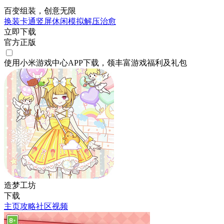
百变组装，创意无限
换装
卡通
竖屏
休闲
模拟
解压
治愈
立即下载
官方正版
使用小米游戏中心APP
下载
，领丰富游戏
福利
及
礼包
造梦工坊
下载
主页
攻略
社区
视频