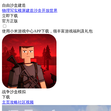
自由沙盒建造
物理
写实
横屏
建造
沙盒
开放世界
立即下载
官方正版
使用小米游戏中心APP
下载
，领丰富游戏
福利
及
礼包
战争沙盒模拟
下载
主页
攻略
社区
视频