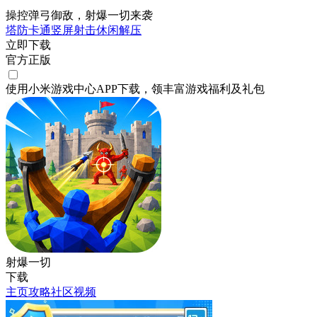
操控弹弓御敌，射爆一切来袭
塔防
卡通
竖屏
射击
休闲
解压
立即下载
官方正版
使用小米游戏中心APP
下载
，领丰富游戏
福利
及
礼包
射爆一切
下载
主页
攻略
社区
视频