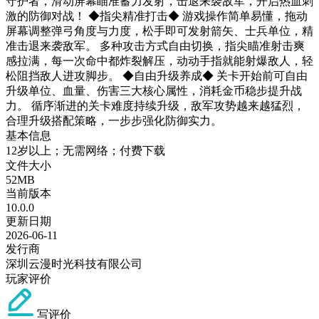
守护者，滑动屏幕瞄准蓄力发射，击退来袭敌军，开启热血刺
激的防御对战！ ◆指尖精准打击◆ 游戏操作简单易懂，拖动
屏幕调整弹弓角度与力度，松手即可发射箭矢、士兵单位，精
准击退来袭敌军。 多种攻击方式自由切换，指尖瞄准射击爽
感拉满，每一次命中都炸裂解压，动动手指就能射爆敌人，轻
松阻挡敌人进攻脚步。 ◆自由升级养成◆ 关卡开始前可自由
升级单位、血量、伤害三大核心属性，消耗金币稳步提升战
力。 循序渐进的关卡难度持续升级，敌军攻势越来越猛烈，
合理升级搭配策略，一步步强化防御实力。
基本信息
12岁以上；无需网络；付费下载
文件大小
52MB
当前版本
10.0.0
更新日期
2026-06-11
发行商
深圳云漫时光科技有限公司
玩家评价
写评价