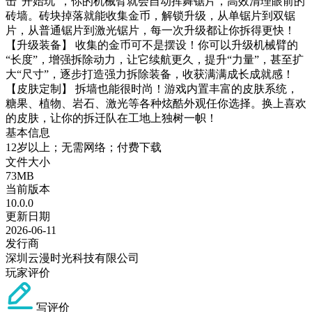
击“开始玩”，你的机械臂就会自动挥舞锯片，高效清理眼前的
砖墙。砖块掉落就能收集金币，解锁升级，从单锯片到双锯
片，从普通锯片到激光锯片，每一次升级都让你拆得更快！
【升级装备】 收集的金币可不是摆设！你可以升级机械臂的
“长度”，增强拆除动力，让它续航更久，提升“力量”，甚至扩
大“尺寸”，逐步打造强力拆除装备，收获满满成长成就感！
【皮肤定制】 拆墙也能很时尚！游戏内置丰富的皮肤系统，
糖果、植物、岩石、激光等各种炫酷外观任你选择。换上喜欢
的皮肤，让你的拆迁队在工地上独树一帜！
基本信息
12岁以上；无需网络；付费下载
文件大小
73MB
当前版本
10.0.0
更新日期
2026-06-11
发行商
深圳云漫时光科技有限公司
玩家评价
写评价