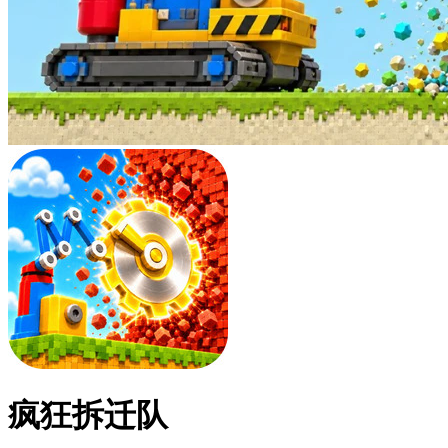
疯狂拆迁队