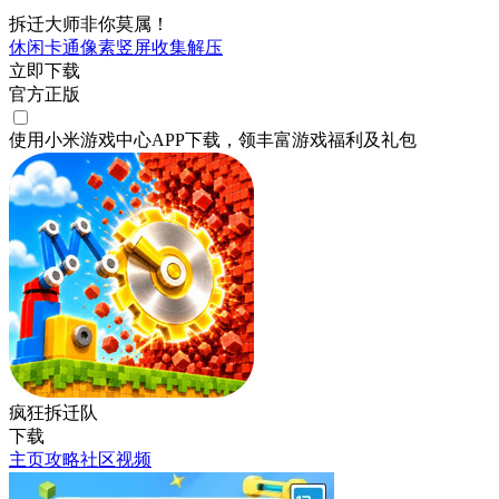
拆迁大师非你莫属！
休闲
卡通
像素
竖屏
收集
解压
立即下载
官方正版
使用小米游戏中心APP
下载
，领丰富游戏
福利
及
礼包
疯狂拆迁队
下载
主页
攻略
社区
视频