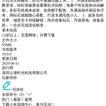
大玩法完美融合，好玩不腻越玩越上头。 2、升级技能就能不
断变强，轻松突破赛道重重机关陷阱；海量个性化装扮自由解
锁，多彩毛线身体皮肤、创意帽子配饰、专属道路外观应有尽
有，用钻石就能随心搭配，打造专属毛线小人。 3、超多岛屿
世界、城堡关卡持续解锁，闯关收集钻石，升级基地、收集装
扮，一步步完成进化蜕变。
基本信息
12岁以上；无需网络；付费下载
文件大小
95MB
当前版本
10.0.0
更新日期
2026-06-11
发行商
深圳云漫时光科技有限公司
玩家评价
写评价
全部评分（
0
）
热门
丨
最新
丨
最赞
下载小米游戏中心，参与互动！