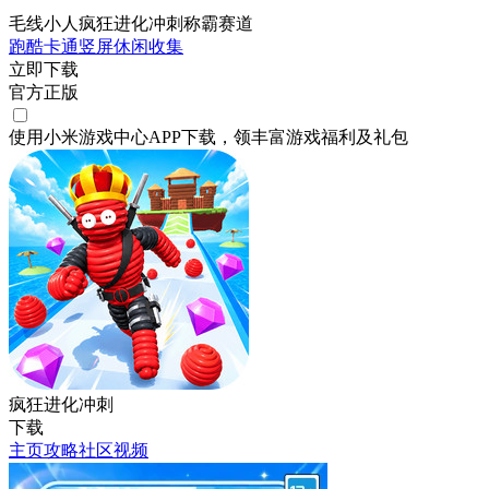
毛线小人疯狂进化冲刺称霸赛道
跑酷
卡通
竖屏
休闲
收集
立即下载
官方正版
使用小米游戏中心APP
下载
，领丰富游戏
福利
及
礼包
疯狂进化冲刺
下载
主页
攻略
社区
视频