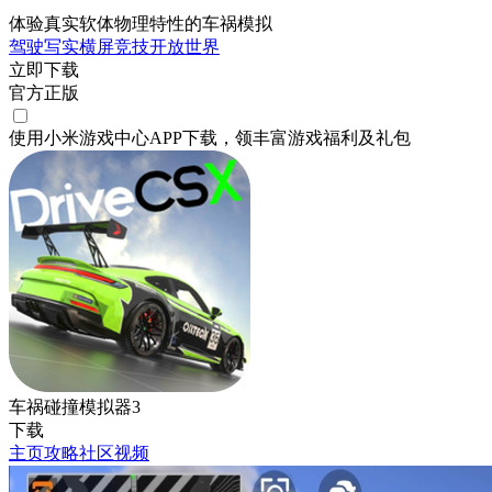
体验真实软体物理特性的车祸模拟
驾驶
写实
横屏
竞技
开放世界
立即下载
官方正版
使用小米游戏中心APP
下载
，领丰富游戏
福利
及
礼包
车祸碰撞模拟器3
下载
主页
攻略
社区
视频