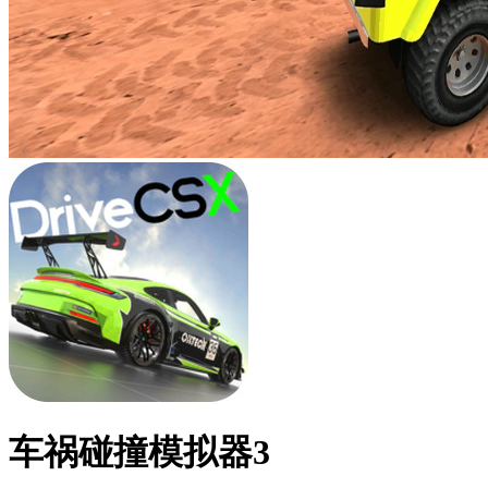
车祸碰撞模拟器3